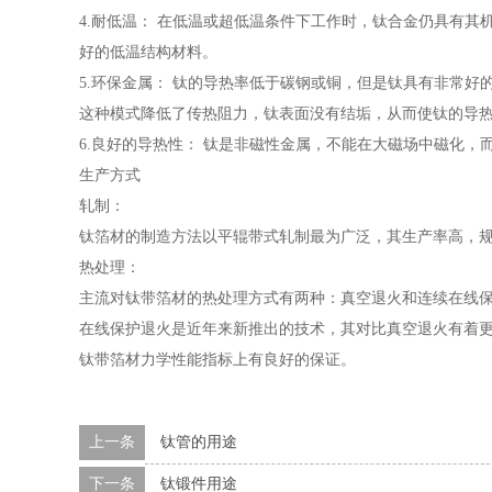
4.耐低温： 在低温或超低温条件下工作时，钛合金仍具有
好的低温结构材料。
5.环保金属： 钛的导热率低于碳钢或铜，但是钛具有非常
这种模式降低了传热阻力，钛表面没有结垢，从而使钛的导
6.良好的导热性： 钛是非磁性金属，不能在大磁场中磁化
生产方式
轧制：
钛箔材的制造方法以平辊带式轧制最为广泛，其生产率高，规
热处理：
主流对钛带箔材的热处理方式有两种：真空退火和连续在线
在线保护退火是近年来新推出的技术，其对比真空退火有着
钛带箔材力学性能指标上有良好的保证。
上一条
钛管的用途
下一条
钛锻件用途