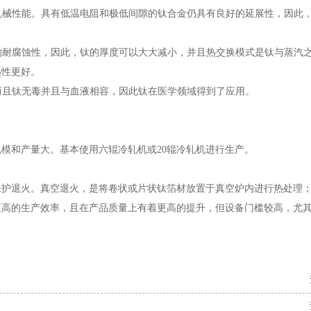
其机械性能。具有低温电阻和极低间隙的钛合金仍具有良好的延展性，因此
好的耐腐蚀性，因此，钛的厚度可以大大减小，并且热交换模式是钛与蒸汽
热性更好。
，而且钛无毒并且与血液相容，因此钛在医学领域得到了应用。
模和产量大。基本使用六辊冷轧机或20辊冷轧机进行生产。
保护退火。真空退火，是将卷状或片状钛箔材放置于真空炉内进行热处理
更高的生产效率，且在产品质量上有着更高的提升，但设备门槛较高，尤